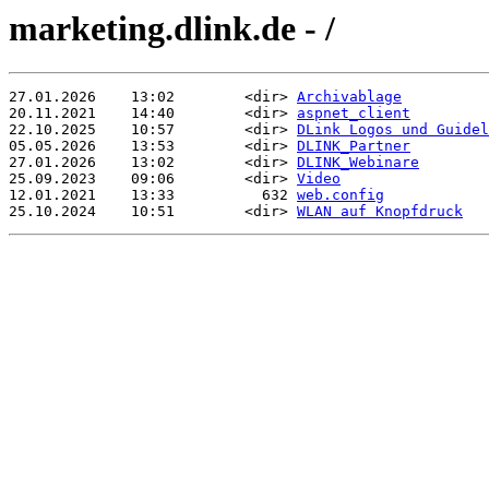
marketing.dlink.de - /
27.01.2026    13:02        <dir> 
Archivablage
20.11.2021    14:40        <dir> 
aspnet_client
22.10.2025    10:57        <dir> 
DLink Logos und Guidel
05.05.2026    13:53        <dir> 
DLINK_Partner
27.01.2026    13:02        <dir> 
DLINK_Webinare
25.09.2023    09:06        <dir> 
Video
12.01.2021    13:33          632 
web.config
25.10.2024    10:51        <dir> 
WLAN auf Knopfdruck